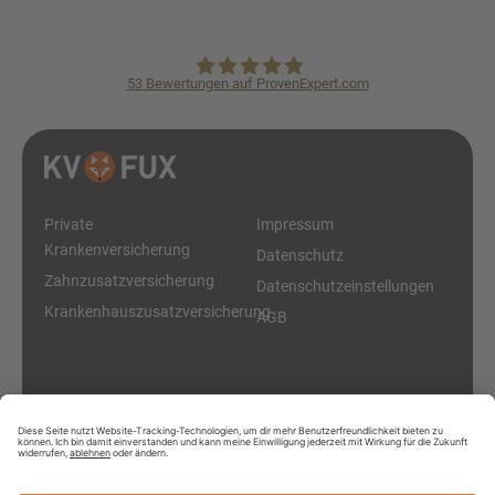
53
Bewertungen auf ProvenExpert.com
KVpro.de GmbH
Private
Impressum
Krankenversicherung
Datenschutz
Zahnzusatzversicherung
Datenschutzeinstellungen
Krankenhauszusatzversicherung
AGB
Diese Online-Plattform ist ein Service der KVpro.de GmbH
© 2026 KV Fux