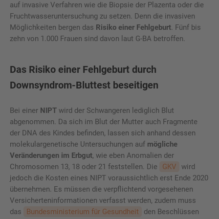
auf invasive Verfahren wie die Biopsie der Plazenta oder die
Frucht­was­ser­un­ter­su­chung zu setzen. Denn die invasiven
Möglichkeiten bergen das
Risiko einer Fehlgeburt
. Fünf bis
zehn von 1.000 Frauen sind davon laut G-BA betroffen.
Das Risiko einer Fehlgeburt durch
Downsyndrom-Bluttest beseitigen
Bei einer
NIPT
wird der Schwangeren lediglich Blut
abgenommen. Da sich im Blut der Mutter auch Fragmente
der DNA des Kindes befinden, lassen sich anhand dessen
molekulargenetische Untersuchungen auf
mögliche
Veränderungen im Erbgut
, wie eben Anomalien der
Chromosomen 13, 18 oder 21 feststellen. Die
GKV
wird
jedoch die Kosten eines NIPT voraussichtlich erst Ende 2020
übernehmen. Es müssen die verpflichtend vorgesehenen
Versicherteninformationen verfasst werden, zudem muss
das
Bundesministerium für Gesundheit
den Beschlüssen