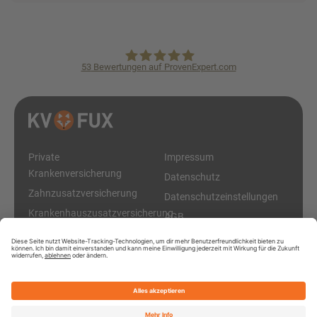
53
Bewertungen auf ProvenExpert.com
KVpro.de GmbH
Private
Impressum
Krankenversicherung
Datenschutz
Zahnzusatzversicherung
Datenschutzeinstellungen
Krankenhauszusatzversicherung
AGB
Diese Online-Plattform ist ein Service der KVpro.de GmbH