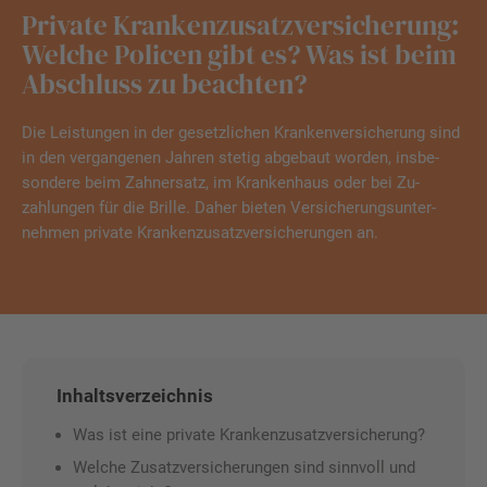
Private Krankenzusatzversicherung:
Welche Policen gibt es? Was ist beim
Abschluss zu beachten?
Die Leistungen in der gesetz­lichen Kranken­ver­si­che­rung sind
in den vergangenen Jahren stetig abgebaut worden, ins­be­
sondere beim Zahn­ersatz, im Kranken­haus oder bei Zu­
zahlungen für die Brille. Daher bieten Ver­si­che­rungs­un­ter­
nehmen private Kranken­zusatz­ver­si­che­rungen an.
Inhaltsverzeichnis
Was ist eine private Krankenzusatzversicherung?
Welche Zusatzversicherungen sind sinnvoll und