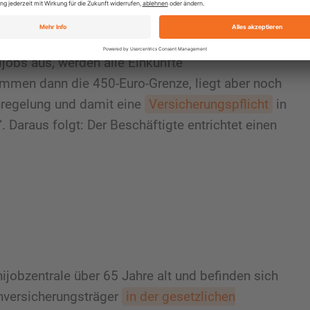
 kann er sein Einkommen über das Job-Center
enversichert.
jobs aus, werden alle Einkünfte
men dann die 450-Euro-Grenze, liegt aber noch
enregelung und damit eine
Versicherungspflicht
in
. Daraus folgt: Der Beschäftigte entrichtet einen
ijobzentrale über 65 Jahre alt und befinden sich
enversicherungsträger
in der gesetzlichen