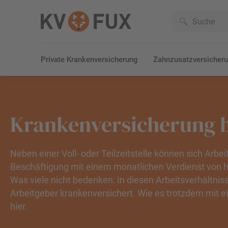
Private Krankenversicherung
Zahnzusatzversicher
Krankenversicherung b
Neben einer Voll- oder Teilzeitstelle können sich Arbe
Beschäftigung mit einem monatlichen Verdienst von h
Was viele nicht bedenken: In diesen Arbeitsverhältniss
Arbeitgeber krankenversichert. Wie es trotzdem mit ei
hier.