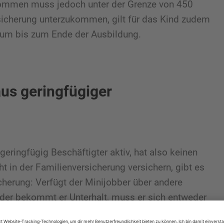
inkommen muss jedoch unter der Grenze von 450
rsicherung unterzukommen, gilt für das Kind zudem
raum bis zum Ende der Ausbildung.
us geringfügiger
geringfügig Beschäftigter aktiv, hat also keinen
 in der Familienversicherung versichern, gibt es
cherung: Verfügt der Minijobber über andere
er bekommt er Unterhalt, muss er sich entweder
ate Krankenversicherung
abschließen. Ist der