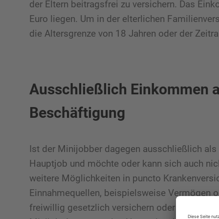
der Eltern beitragsfrei zu versichern. Das E
Euro liegen. Um in der elterlichen Familienve
die Altersgrenze von 18 Jahren oder der Zeit
Ausschließlich Einkommen a
Beschäftigung
Ist der Minijobber dagegen ausschließlich als 
Hauptjob und möchte oder kann sich auch nicht
weitere Möglichkeiten in puncto Krankenversi
Einnahmequellen, beispielsweise Vermögen od
freiwillig gesetzlich versichern oder eine
priv