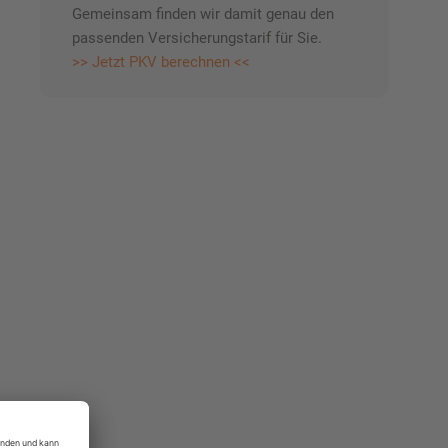
Gemeinsam finden wir damit genau den
passenden Versicherungstarif für Sie.
>> Jetzt PKV berechnen <<