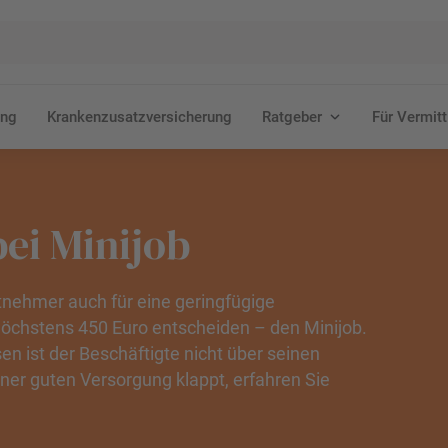
ung
Krankenzusatzversicherung
Ratgeber
Für Vermitt
ei Minijob
itnehmer auch für eine geringfügige
öchstens 450 Euro entscheiden – den Minijob.
en ist der Beschäftigte nicht über seinen
ner guten Versorgung klappt, erfahren Sie