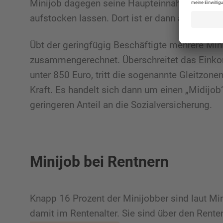
Minijob dagegen seine Haupteinnahmequelle,
aufstocken lassen. Dort ist er dann auch krank
Übt der geringfügig Beschäftigte mehrere Mini
zusammengerechnet. Überschreitet das Einkom
unter 850 Euro, tritt die sogenannte Gleitzon
Kraft. Es handelt sich dann um einen „Midijob“
geringeren Anteil an die Sozialversicherung.
Minijob bei Rentnern
Knapp 16 Prozent der Minijobber sind laut Min
damit im Rentenalter. Sie sind über den Rent