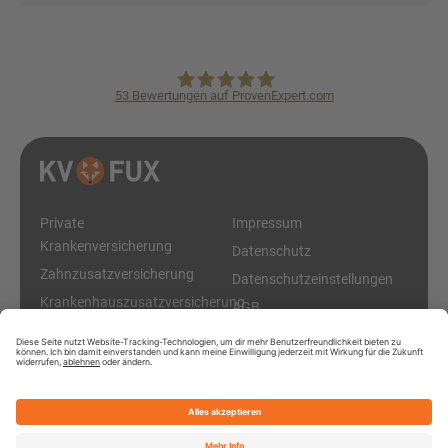
53
Bewertungen auf ProvenExpert.com
KVpro.de GmbH
Private
Impressum
Krankenversicherung
Datenschutz
Zahnzusatzversicherung
Datenschutzeinstellungen
Krankenhauszusatzversicherung
AGB
Diese Online-Plattform ist ein Service der KVpro.de GmbH