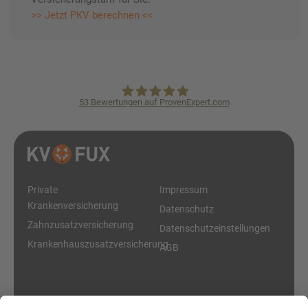
>> Jetzt PKV berechnen <<
53
Bewertungen auf ProvenExpert.com
KVpro.de GmbH
Private
Impressum
Krankenversicherung
Datenschutz
Zahnzusatzversicherung
Datenschutzeinstellungen
Krankenhauszusatzversicherung
AGB