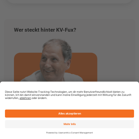
Wer steckt hinter KV-Fux?
Kostenlos vergleichen