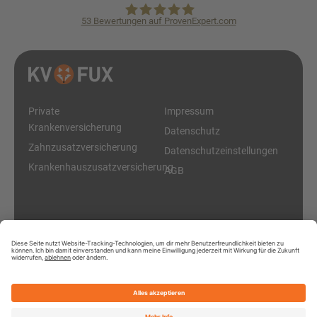
53
Bewertungen auf ProvenExpert.com
KVpro.de GmbH
Private
Impressum
Krankenversicherung
Datenschutz
Zahnzusatzversicherung
Datenschutzeinstellungen
Krankenhauszusatzversicherung
AGB
Diese Online-Plattform ist ein Service der KVpro.de GmbH
© 2026 KV Fux