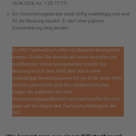
28.06.2018, Az.: I ZR 77/17)
Ein Versicherungsberater berät völlig unabhängig und wird
für die Beratung bezahlt. Er darf ohne jegliche
Einschränkung tätig werden.
Ein PKV-Tarifwechsel sollte mit Bedacht durchgeführt
werden. Greifen Sie deshalb auf einen neutralen und
qualifizierten Versicherungsberater zurück! Die
Beratung kostet zwar Geld, aber durch seine
unabhängige Beratung sparen Sie am Ende umso mehr
Geld ein und sichern sich Ihre verdienten Rechte.
Fragen Sie außerdem bei Ihrer
Versicherungsgesellschaft nach und berufen Sie sich
dabei auf die Regeln des Tarifwechselleitfadens der
PKV.