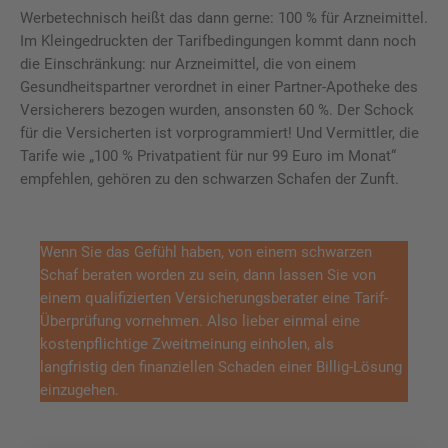
Werbetechnisch heißt das dann gerne: 100 % für Arzneimittel.
Im Kleingedruckten der Tarifbedingungen kommt dann noch
die Einschränkung: nur Arzneimittel, die von einem
Gesundheitspartner verordnet in einer Partner-Apotheke des
Versicherers bezogen wurden, ansonsten 60 %. Der Schock
für die Versicherten ist vorprogrammiert! Und Vermittler, die
Tarife wie „100 % Privatpatient für nur 99 Euro im Monat“
empfehlen, gehören zu den schwarzen Schafen der Zunft.
Wenn Sie das Gefühl haben, von einem schwarzen
Schaf beraten worden zu sein, dann lassen Sie von
einem qualifizierten Versicherungsberater eine Tarif-
Überprüfung vornehmen. Also lieber einmal eine
kostenpflichtige Zweitmeinung einholen, als
langfristig den finanziellen Schaden einer Billig-Lösung
einzugehen.