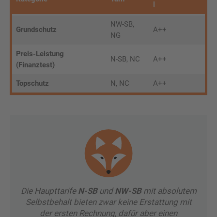
l
NW-SB,
Grundschutz
A++
NG
Preis-Leistung
N-SB, NC
A++
(Finanztest)
Topschutz
N, NC
A++
Die Haupttarife
N-SB
und
NW-SB
mit absolutem
Selbstbehalt bieten zwar keine Erstattung mit
der ersten Rechnung, dafür aber einen