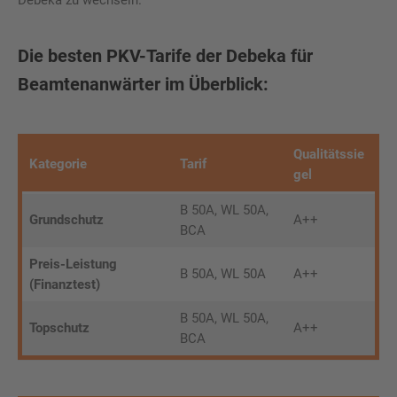
Debeka zu wechseln.
Die besten PKV-Tarife der Debeka für
Beamtenanwärter im Überblick:
Qualitätssie
Kategorie
Tarif
gel
B 50A, WL 50A,
Grundschutz
A++
BCA
Preis-Leistung
B 50A, WL 50A
A++
(Finanztest)
B 50A, WL 50A,
Topschutz
A++
BCA