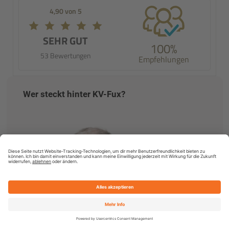
4,90 von 5
SEHR GUT
100%
53 Bewertungen
Empfehlungen
Wer steckt hinter KV-Fux?
Kostenlos vergleichen